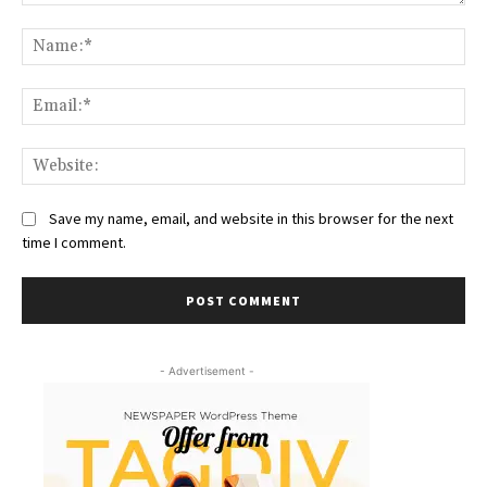
Comment:
Na
Ema
We
Save my name, email, and website in this browser for the next
time I comment.
- Advertisement -