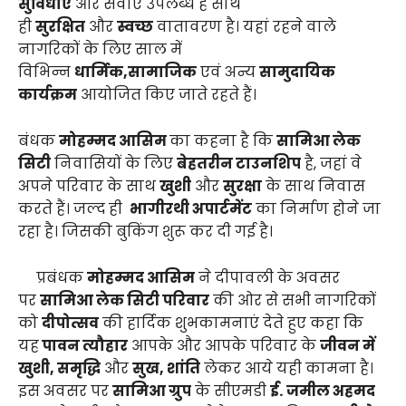
सुविधाएं
और सेवाएं उपलब्ध हैं साथ
ही
सुरक्षित
और
स्वच्छ
वातावरण है। यहां रहने वाले
नागरिकों के लिए साल में
विभिन्न
धार्मिक,सामाजिक
एवं अन्य
सामुदायिक
कार्यक्रम
आयोजित किए जाते रहते हैं।
बंधक
मोहम्मद आसिम
का कहना है कि
सामिआ लेक
सिटी
निवासियों के लिए
बेहतरीन टाउनशिप
है, जहां वे
अपने परिवार के साथ
खुशी
और
सुरक्षा
के साथ निवास
करते हैं। जल्द ही
भागीरथी अपार्टमेंट
का निर्माण होने जा
रहा है। जिसकी बुकिंग शुरू कर दी गई है।
प्रबंधक
मोहम्मद आसिम
ने दीपावली के अवसर
पर
सामिआ लेक सिटी परिवार
की ओर से सभी नागरिकों
को
दीपोत्सव
की हार्दिक शुभकामनाएं देते हुए कहा कि
यह
पावन त्यौहार
आपके और आपके परिवार के
जीवन में
खुशी, समृद्धि
और
सुख, शांति
लेकर आये यही कामना है।
इस अवसर पर
सामिआ ग्रुप
के सीएमडी
ई.
जमील अहमद