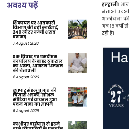
अवश्य पढ़ें
हल्द्वानी।
भाजप
नेताओं पर अ
आलोचना की। उ
शिकायत पर आबकारी
अब 15 वर्षों 
विभाग की बड़ी कार्रवाई,
240 लीटर कच्ची शराब
रही है।
बरामद
7 August 2026
SIR विवाद पर एसडीएम
कार्यालय के बाहर ठुकराल
का धरना, आमरण अनशन
की चेतावनी
6 August 2026
व्यापार मंडल चुनाव की
चिंगारी भड़की, सोशल
मीडिया पर वायरल हुआ
पवन गाबा का ज्ञापन
5 August 2026
काशीपुर बाईपास से हटने
वाले व्यापारियों के पुनर्वास