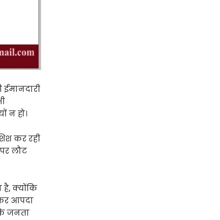
री ईमानदारी
भी
ों न हो।
कोशिश कर रही
ी पर लौट
है, क्योंकि
 रहकर आपदा
 कि जनता