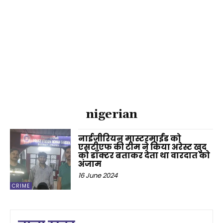
nigerian
नाईजीरियन मास्टरमाईंड को
एसटीएफ की टीम ने किया अरेस्ट खुद
को डॉक्टर बताकर देता था वारदात को
अंजाम
16 June 2024
CRIME