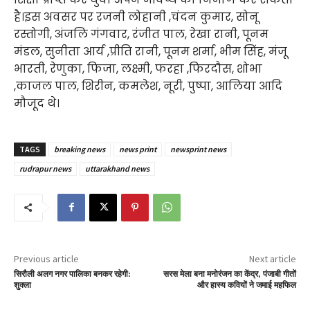
है।इस अवसर पर रजनी लोहानी ,चंदन कुमार, सोनू
रस्तोगी, अंजलि गंगवार, रंजीत पाल, रेखा रानी, पूनम
मंडल, सुनीता आर्य ,प्रीति रानी, पूनम शर्मा, भीम सिंह, मंजू
भारती, रेणुका, फिजा, लक्ष्मी, फरहा ,फिरदौस, शोभा
,काजल पाल, शिरीन, कमलेश, नूरी, पुष्पा, आलिया आदि
मौजूद थे।
TAGS
breaking news
news print
newsprint news
rudrapur news
uttarakhand news
Previous article
Next article
सिरौली अलग नगर पालिका बनकर रहेगी:
सरस मेला बना मनोरंजन का केंद्र, पंजाबी गीतों
शुक्ला
और हास्य कवियों ने जमाई महफिल