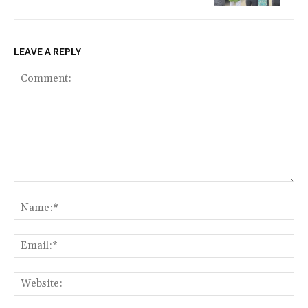
LEAVE A REPLY
Comment:
Na
Ema
We