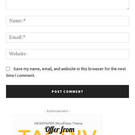
Comment:
Na
Ema
We
Save my name, email, and website in this browser for the next
time I comment.
- Advertisement -