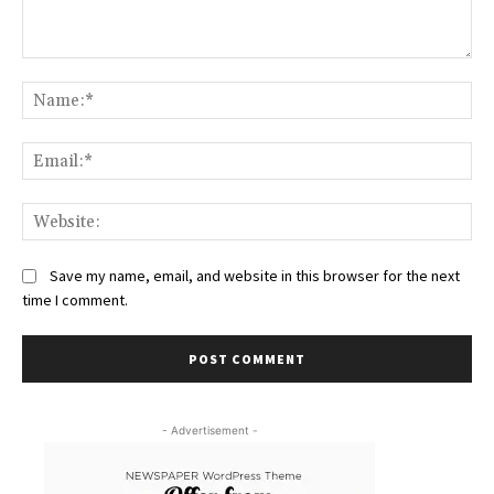
Comment:
Na
Ema
We
Save my name, email, and website in this browser for the next
time I comment.
- Advertisement -