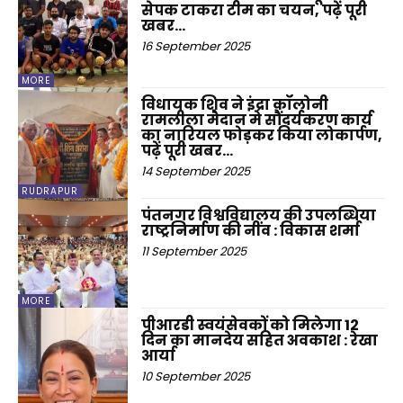
सेपक टाकरा टीम का चयन, पढ़ें पूरी
खबर…
16 September 2025
MORE
विधायक शिव ने इंद्रा कॉलोनी
रामलीला मैदान मे सौंदर्यकरण कार्य
का नारियल फोड़कर किया लोकार्पण,
पढ़ें पूरी खबर…
14 September 2025
RUDRAPUR
पंतनगर विश्वविद्यालय की उपलब्धिया
राष्ट्रनिर्माण की नींव : विकास शर्मा
11 September 2025
MORE
पीआरडी स्वयंसेवकों को मिलेगा 12
दिन का मानदेय सहित अवकाश : रेखा
आर्या
10 September 2025