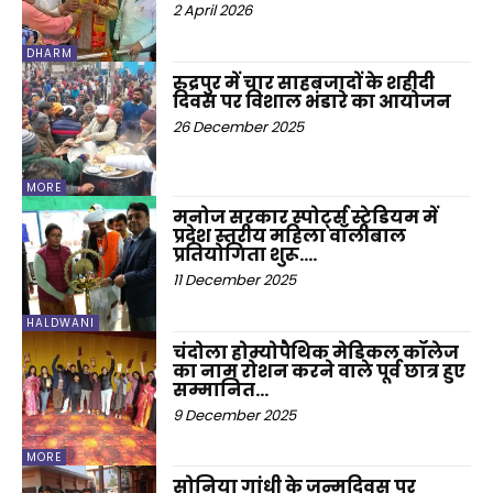
2 April 2026
DHARM
रुद्रपुर में चार साहबजादों के शहीदी
दिवस पर विशाल भंडारे का आयोजन
26 December 2025
MORE
मनोज सरकार स्पोर्ट्स स्टेडियम में
प्रदेश स्तरीय महिला वॉलीबाल
प्रतियोगिता शुरू….
11 December 2025
HALDWANI
चंदोला होम्योपैथिक मेडिकल कॉलेज
का नाम रोशन करने वाले पूर्व छात्र हुए
सम्मानित…
9 December 2025
MORE
सोनिया गांधी के जन्मदिवस पर