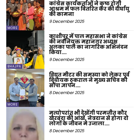
कांग्रेस कार्यकर्ताओं ने कुष्ठ रोगी
आश्रम में फल वितरित कर की दीर्घायु
की कामना
9 December 2025
MORE
काशीपुर में पाल महासभा ने कांग्रेस
की नवनियुक्त महानगर अध्यक्ष
अलका पाल का नागरिक अभिनंदन
किया….
9 December 2025
BHAJPA
विद्युत मीटर की समस्या को लेकर पूर्व
विधायक ठुकराल ने मुख्य सचिव को
सौंपा ज्ञापन….
8 December 2025
MORE
मृत्योपरांत भी देखेंगी परमजीत कौर
खरबंदा की आंखें, नेत्रदान से होगा दो
लोगों के जीवन मे उजाला….
8 December 2025