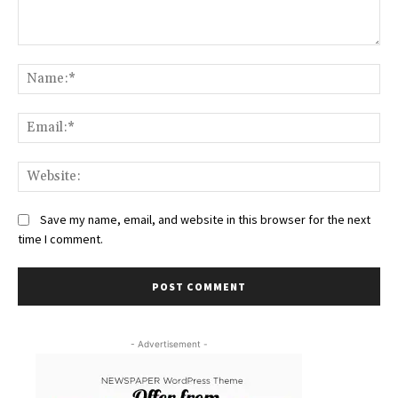
Comment:
Na
Ema
We
Save my name, email, and website in this browser for the next
time I comment.
- Advertisement -