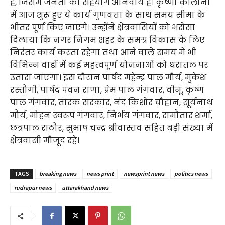
है, जिसमें जनता का सहयोग अनिवार्य है। कृष्णा कॉलोनी
में आज शुरू हुए ये कार्य गुणवत्ता के साथ समय सीमा के
भीतर पूर्ण किए जाएंगे। उन्होंने क्षेत्रवासियों को भरोसा
दिलाया कि नगर निगम शहर के समग्र विकास के लिए
निरंतर कार्य करता रहेगा तथा आने वाले समय में भी
विभिन्न वार्डों में कई महत्वपूर्ण योजनाओं को धरातल पर
उतारा जाएगा। इस दौरान पार्षद महेन्द्र पाल मौर्य, मुकेश
रस्तौगी, पार्षद पवन राणा, प्रेम पाल गंगवार, वीनू, कृष्ण
पाल गंगवार, तारक सरकार, नंद किशोर चौहान, सूर्यनाथ
मौर्य, मोहन स्वरूप गंगवार, निर्भय गंगवार, रामौतार शर्मा,
छत्रपाल राठौर, सुभाष चन्द्र श्रीवास्तव सहित बड़ी संख्या में
क्षेत्रवासी मौजूद रहे।
TAGS
breaking news
news print
newsprint news
politics news
rudrapur news
uttarakhand news