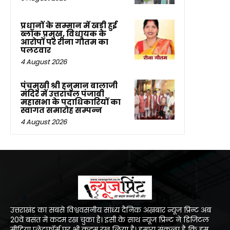
प्रधानों के सम्मान में खड़ी हुई
ब्लॉक प्रमुख, विधायक के
आरोपों पर रीना गौतम का
पलटवार
4 August 2026
पंचमुखी श्री हनुमान बालाजी
मंदिर में उत्तरांचल पंजाबी
महासभा के पदाधिकारियों का
स्वागत समारोह सम्पन्न
4 August 2026
उत्तराखंड का सबसे विश्ववसनीय सांध्य दैनिक अख़बार न्यूज प्रिन्ट अब
20वें बसंत में कदम रख चुका है। इसी के साथ न्यूज प्रिन्ट ने डिजिटल
मीडिया प्लेटफॉर्म पर भी कदम रख लिया है। हमारा संकल्प है कि हम