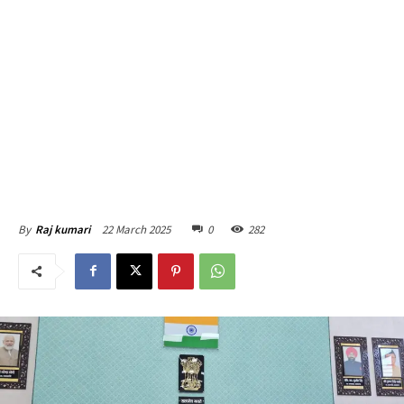
22 March 2025
0
282
By
Raj kumari