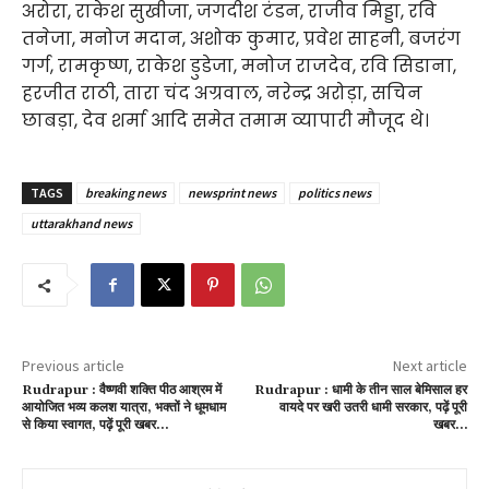
अरोरा, राकेश सुखीजा, जगदीश टंडन, राजीव मिड्डा, रवि
तनेजा, मनोज मदान, अशोक कुमार, प्रवेश साहनी, बजरंग
गर्ग, रामकृष्ण, राकेश डुडेजा, मनोज राजदेव, रवि सिडाना,
हरजीत राठी, तारा चंद अग्रवाल, नरेन्द्र अरोड़ा, सचिन
छाबड़ा, देव शर्मा आदि समेत तमाम व्यापारी मौजूद थे।
TAGS
breaking news
newsprint news
politics news
uttarakhand news
Previous article
Next article
Rudrapur : वैष्णवी शक्ति पीठ आश्रम में
Rudrapur : धामी के तीन साल बेमिसाल हर
आयोजित भव्य कलश यात्रा, भक्तों ने धूमधाम
वायदे पर खरी उतरी धामी सरकार, पढ़ें पूरी
से किया स्वागत, पढ़ें पूरी खबर…
खबर…