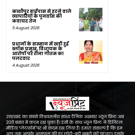
काशीपुर बाईपास से हटने वाले
व्यापारियों के पुनर्वास की
कवायद तेज
5 August 2026
प्रधानों के सम्मान में खड़ी हुई
ब्लॉक प्रमुख, विधायक के
आरोपों पर रीना गौतम का
पलटवार
4 August 2026
उत्तराखंड का सबसे विश्ववसनीय सांध्य दैनिक अख़बार न्यूज प्रिन्ट अब
20वें बसंत में कदम रख चुका है। इसी के साथ न्यूज प्रिन्ट ने डिजिटल
मीडिया प्लेटफॉर्म पर भी कदम रख लिया है। हमारा संकल्प है कि हम
आप तक आपके आसपास की हर छोटी-बड़ी खबरों को पहुंचाएं। इसके