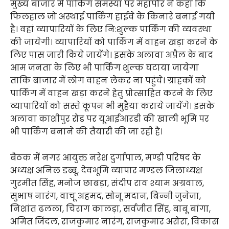
मुख्य बाजार में पार्किंग समस्या पर महापौर ने कहा कि
फिलहाल जो अस्थाई पार्किग हाईवे के किनारे बनाई गयी
है। वहां व्यापारियों के लिए नि:शुल्क पार्किंग की व्यवस्था
की जायेगी। व्यापारियों को पार्किंग में वाहन खड़ा करने के
लिए पास जारी किये जायेंगे। इसके अलावा अप्रैल के बाद
आम जनता के लिए भी पार्किंग शुल्क घटाया जायेगा
ताकि बाजार में लोग वाहन लेकर ना पहुंचे। ग्राहकों को
पार्किंग में वाहन खड़ा करने हेतु प्रोत्साहित करने के लिए
व्यापारियों को सस्ते कूपन भी मुहैया कराये जायेंगे। इसके
अलावा काशीपुर रोड पर यूआईआरडी की खाली भूमि पर
भी पार्किंग बनाने की तैयारी की जा रही है।
बैठक में नगर आयुक्त नरेश दुर्गापाल, मण्डी परिषद के
अध्यक्ष अनिल डब्बू, देवभूमि व्यापार मण्डल जिलाध्यक्ष
गुरमीत सिंह, मनोज छाबड़ा, संदीप राव श्याम अग्रवाल,
सुभाष नारंग, वाचू अहमद, सोनू मदान, बिन्नी जुनेजा,
निशांत ढलला, चिराग कालड़ा, सर्वजीत सिंह, बाबू बांगा,
अमित जिंदल, राजकुमार नारंग, राजकुमार अरोरा, विकास