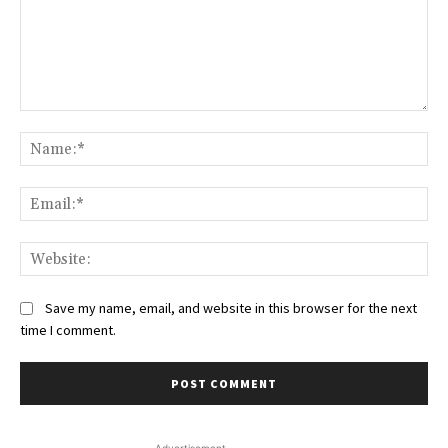
Comment:
Na
Ema
We
Save my name, email, and website in this browser for the next
time I comment.
- Advertisement -