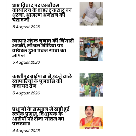
SIR विवाद पर एसडीएम
कार्यालय के बाहर ठुकराल का
धरना, आमरण अनशन की
चेतावनी
6 August 2026
व्यापार मंडल चुनाव की चिंगारी
भड़की, सोशल मीडिया पर
वायरल हुआ पवन गाबा का
ज्ञापन
5 August 2026
काशीपुर बाईपास से हटने वाले
व्यापारियों के पुनर्वास की
कवायद तेज
5 August 2026
प्रधानों के सम्मान में खड़ी हुई
ब्लॉक प्रमुख, विधायक के
आरोपों पर रीना गौतम का
पलटवार
4 August 2026