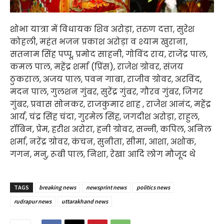
शोभा यात्रा में विधायक शिव अरोड़ा, तरुण दत्ता, सुरेश
कोहली, महंत भजन प्रकाश अरोड़ा व श्याम खुराना,
सतनाम सिंह पप्पू, प्रमोद साहनी, गोविंद राय, राजेंद्र पाल,
कमल पाल, महेंद्र शर्मा (प्रिंस), राजेश ग्रोवर, संजय
ठुकराल, अजय पाल, पवन गाबा, राजीव ग्रोवर, अरविंद,
मदन पाल, गुलशन गुंबर, सुरेंद्र गुंबर, गौरव गुंबर, जिगर
गुंबर, प्रवास सोनकर, राजकुमार शाह , राजेश आनंद, महेंद्र
आर्य, चंद्र सिंह चंदा, गुरमेल सिंह, जगदीश अरोड़ा, राहुल,
रॉबिन, प्रेम, हरीश अरोरा, हनी ग्रोवर, सन्नी, कपिल, अनिल
शर्मा, नरेंद्र ग्रोवर, कंचन, सुनीता, सीमा, आशा, अशोक,
गगन, मनु, रूबी पाल, निशा, रेखा आदि लोग मौजूद थे
TAGS
breaking news
newsprint news
politics news
rudrapur news
uttarakhand news