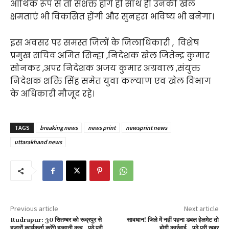
आर्थिक रूप से तो सशक्त होंगे ही साथ ही उनकी खेल
क्षमताएं भी विकसित होंगी और सुनहरा भविष्य भी बनेगा।
इस अवसर पर समस्त जिलों के जिलाधिकारी , विशेष
प्रमुख सचिव अमित सिन्हा ,निदेशक खेल जितेन्द्र कुमार
सोनकर ,अपर निदेशक अजय कुमार अग्रवाल ,संयुक्त
निदेशक शक्ति सिंह समेत युवा कल्याण एव खेल विभाग
के अधिकारी मौजूद रहे।
TAGS
breaking news
news print
newsprint news
uttarakhand news
Previous article
Next article
Rudrapur: 30 सितम्बर को रूद्रपुर से
सावधान! जिले में नहीं पहना डबल हेलमेट तो
हजारों कार्यकर्ता करेंगे हल्द्वानी कूच…पढ़े पूरी
होगी कार्रवाई…पढ़े पूरी खबर