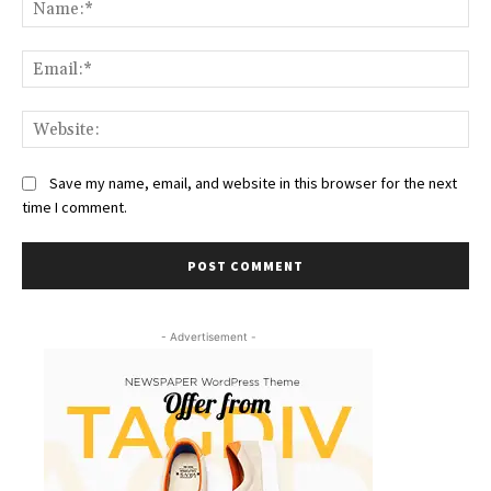
Na
Ema
We
Save my name, email, and website in this browser for the next
time I comment.
- Advertisement -