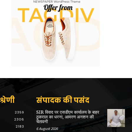
्रेणी
संपादक की पसंद
SIR विवाद पर एसडीएम कार्यालय के बाहर
2359
ठुकराल का धरना, आमरण अनशन की
2306
चेतावनी
2183
6 August 2026