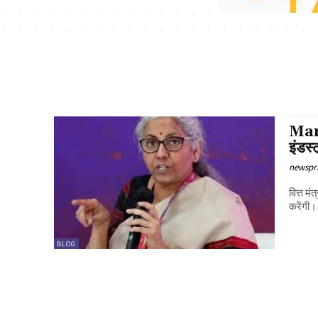
Mark
इंडस्
newspri
वित्त मं
करेंगी। 
BLOG