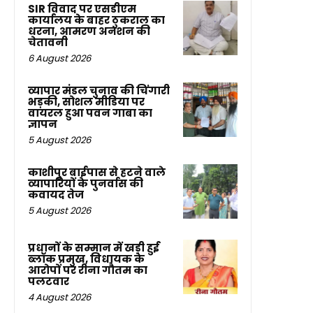
SIR विवाद पर एसडीएम
कार्यालय के बाहर ठुकराल का
धरना, आमरण अनशन की
चेतावनी
6 August 2026
व्यापार मंडल चुनाव की चिंगारी
भड़की, सोशल मीडिया पर
वायरल हुआ पवन गाबा का
ज्ञापन
5 August 2026
काशीपुर बाईपास से हटने वाले
व्यापारियों के पुनर्वास की
कवायद तेज
5 August 2026
प्रधानों के सम्मान में खड़ी हुई
ब्लॉक प्रमुख, विधायक के
आरोपों पर रीना गौतम का
पलटवार
4 August 2026