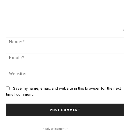
Comment:
Na
Ema
We
Save my name, email, and website in this browser for the next
time I comment.
- Advertisement -