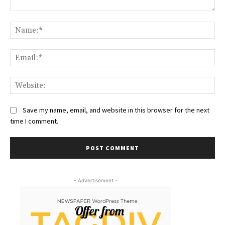
Comment:
Na
Ema
We
Save my name, email, and website in this browser for the next
time I comment.
- Advertisement -