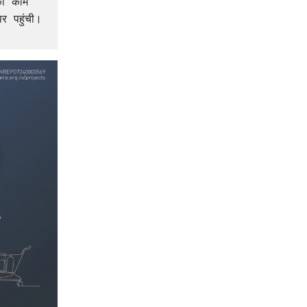
ा काम 
 पहुंची। 