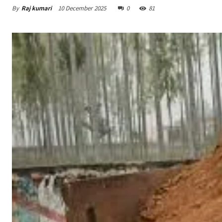
By
Raj kumari
10 December 2025
0
81