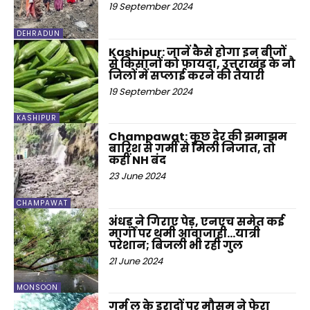
19 September 2024
DEHRADUN
Kashipur: जानें कैसे होगा इन बीजों
से किसानों को फायदा, उत्तराखंड के नौ
जिलों में सप्लाई करने की तैयारी
19 September 2024
KASHIPUR
Champawat: कुछ देर की झमाझम
बारिश से गर्मी से मिली निजात, तो
कहीं NH बंद
23 June 2024
CHAMPAWAT
अंधड़ ने गिराए पेड़, एनएच समेत कई
मार्गों पर थमी आवाजाही…यात्री
परेशान; बिजली भी रही गुल
21 June 2024
MONSOON
गर्म लू के इरादों पर मौसम ने फेरा