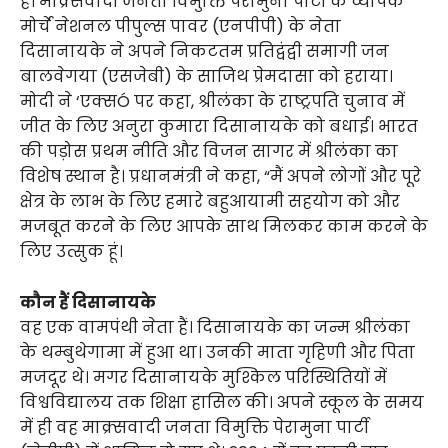
है। माक्र्सवादी जनता विमुक्ति पेरामुना पार्टी के व्यापक
मोर्चे नेशनल पीपुल्स पावर (एनपीपी) के नेता
दिसानायके ने अपने निकटतम प्रतिद्वंद्वी समागी जन
बालवेगया (एसजेबी) के साजिथ प्रेमदासा को हराया।
मोदी ने ‘एक्सÓ पर कहा, श्रीलंका के राष्ट्रपति चुनाव में
जीत के लिए अनुरा कुमारा दिसानायके को बधाई। भारत
की पड़ोस प्रथम नीति और विजन सागर में श्रीलंका का
विशेष स्थान है। प्रधानमंत्री ने कहा, “मैं अपने लोगों और पूरे
क्षेत्र के लाभ के लिए हमारे बहुआयामी सहयोग को और
मजबूत करने के लिए आपके साथ मिलकर काम करने के
लिए उत्सुक हूं।
कौन हैं दिसानायके
वह एक वामपंथी नेता हैं। दिसानायके का जन्म श्रीलंका
के थम्बुथेगामा में हुआ था। उनकी माता गृहिणी और पिता
मजदूर थे। मगर दिसानायके मुश्किल परिस्थितियों में
विश्वविद्यालय तक शिक्षा हासिल की। अपने स्कूल के समय
में ही वह माक्र्सवादी जनता विमुक्ति पेरामुना पार्टी