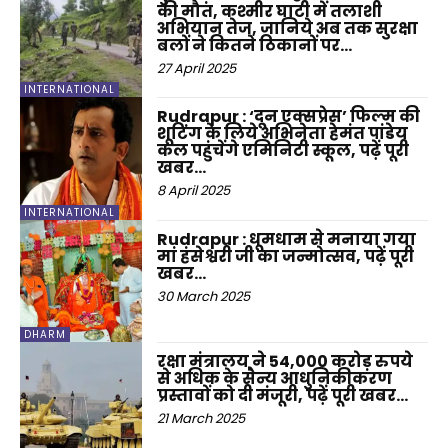
की मौत, कश्मीर घाटी में तलाशी
अभियान तेज, जानिये अब तक सुरक्षा
बलों ने कितने ठिकानों पर...
27 April 2025
INTERNATIONAL
Rudrapur : ‘दून एक्सप्रेस’ फिल्म की
शूटिंग के लिये अभिनेता हेमंत पांडेय
कल पहुंचेंगे एमिनिटी स्कूल, पढ़ें पूरी
खबर…
8 April 2025
INTERNATIONAL
Rudrapur : धूमधाम से मनाया गया
मां हंसेश्वरी जी का जन्मोत्सव, पढ़ें पूरी
खबर…
30 March 2025
DHARM
रक्षा मंत्रालय ने 54,000 करोड़ रुपये
से अधिक के सैन्य आधुनिकीकरण
प्रस्तावों को दी मंजूरी, पढ़ें पूरी खबर…
21 March 2025