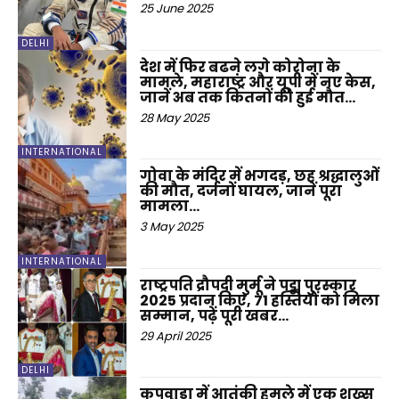
25 June 2025
DELHI
देश में फिर बढऩे लगे कोरोना के
मामले, महाराष्ट्र और यूपी में नए केस,
जानें अब तक कितनों की हुई मौत…
28 May 2025
INTERNATIONAL
गोवा के मंदिर में भगदड़, छह श्रद्धालुओं
की मौत, दर्जनों घायल, जानें पूरा
मामला…
3 May 2025
INTERNATIONAL
राष्ट्रपति द्रौपदी मुर्मू ने पद्म पुरस्कार
2025 प्रदान किए, 71 हस्तियों को मिला
सम्मान, पढ़ें पूरी खबर…
29 April 2025
DELHI
कुपवाड़ा में आतंकी हमले में एक शख्स