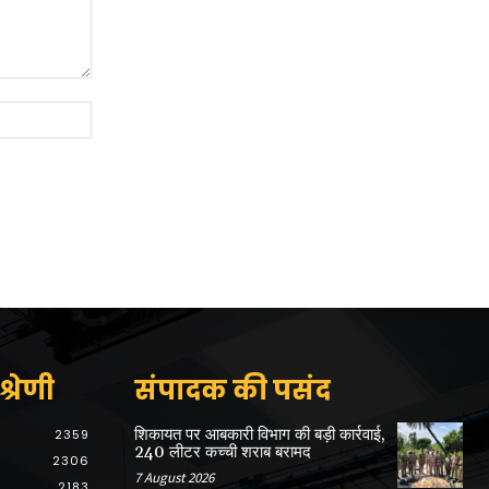
Website:
्रेणी
संपादक की पसंद
शिकायत पर आबकारी विभाग की बड़ी कार्रवाई,
2359
240 लीटर कच्ची शराब बरामद
2306
7 August 2026
2183