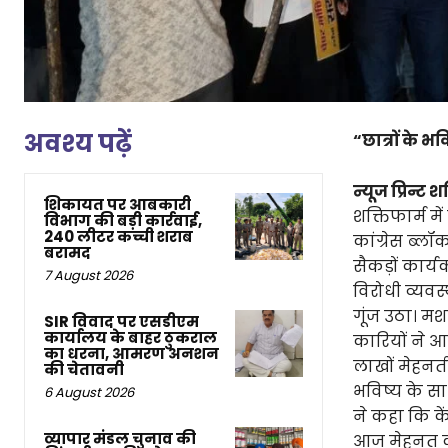
अवश्य पढ़ें
“छात्रों के भ
न्यूज प्रिन्ट श
शिकायत पर आबकारी
शक्तिफार्म मे
विभाग की बड़ी कार्रवाई,
240 लीटर कच्ची शराब
कांग्रेस ब्लॉ
बरामद
सैकड़ों कार्य
7 August 2026
विरोधी व्यवस्
गूंज उठा। मश
SIR विवाद पर एसडीएम
कार्यालय के बाहर ठुकराल
कारियों ने आ
का धरना, आमरण अनशन
लाखों मेहनती
की चेतावनी
भविष्य के साथ
6 August 2026
ने कहा कि कें
व्यापार मंडल चुनाव की
आज मेहनत कर