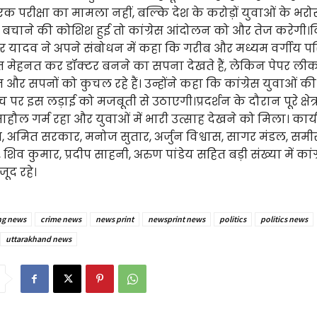
परीक्षा का मामला नहीं, बल्कि देश के करोड़ों युवाओं के भर
 को बचाने की कोशिश हुई तो कांग्रेस आंदोलन को और तेज करेगी
ंदर यादव ने अपने संबोधन में कहा कि गरीब और मध्यम वर्गीय परि
ात मेहनत कर डॉक्टर बनने का सपना देखते हैं, लेकिन पेपर ल
र सपनों को कुचल रहे हैं। उन्होंने कहा कि कांग्रेस युवाओं 
र इस लड़ाई को मजबूती से उठाएगी।प्रदर्शन के दौरान पूरे क्षेत्र 
ौल गर्म रहा और युवाओं में भारी उत्साह देखने को मिला। कार्यक
स, अमित सरकार, मनोज सुतार, अर्जुन विश्वास, सागर मंडल, समी
िव कुमार, प्रदीप साहनी, अरुण पांडेय सहित बड़ी संख्या में कांग्
जूद रहे।
ng news
crime news
news print
newsprint news
politics
politics news
uttarakhand news