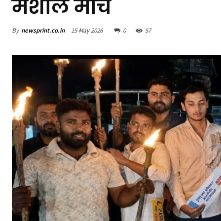
मशाल मार्च
By
newsprint.co.in
15 May 2026
0
57