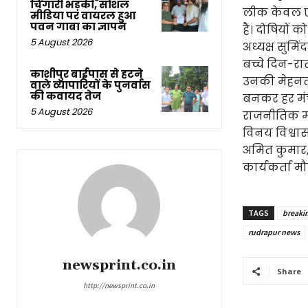
चिंगारी भड़की, सोशल
लीक केवल एक 
मीडिया पर वायरल हुआ
पवन गाबा का ज्ञापन
है। दोषियों
5 August 2026
अध्यक्ष सुमि
बच्चे दिन-र
काशीपुर बाईपास से हटने
उनकी मेहनत औ
वाले व्यापारियों के पुनर्वास
की कवायद तेज
बनकर हर मंच प
5 August 2026
राजनीतिक माह
विनय विश्वा
अमित कुमार, श
कार्यकर्ता मौ
TAGS
breaki
rudrapur news
newsprint.co.in
Share
http://newsprint.co.in