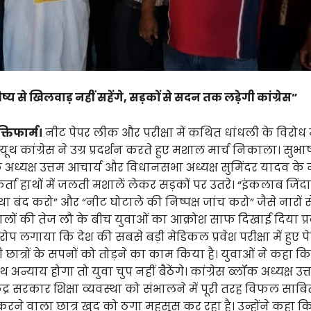
विष्य से खिलवाड़ नहीं सहेंगे, सड़कों से सदन तक लड़ेगी कांग्रेस”
क्तिफार्म।
नीट पेपर लीक और परीक्षा में कथित धांधली के विरोध म
ं यूथ कांग्रेस ने उग्र प्रदर्शन करते हुए मशाल मार्च निकाला। सु
क अध्यक्ष उत्तम आचार्य और विधानसभा अध्यक्ष सुमिंदर यादव के नेत
कर्ता हाथों में जलती मशालें लेकर सड़कों पर उतरे। “इंकलाब जिंदा
था बंद करो” और “नीट घोटाले की निष्पक्ष जांच करो” जैसे नारों से पू
ालों की तेज लौ के बीच युवाओं का आक्रोश साफ दिखाई दिया प्र
रोप लगाया कि देश की सबसे बड़ी मेडिकल प्रवेश परीक्षा में हुए 
 छात्रों के सपनों को तोड़ने का काम किया है। युवाओं ने कहा क
 अन्याय होगा तो युवा चुप नहीं बैठेंगे। कांग्रेस ब्लॉक अध्यक्ष उत
द्र सरकार शिक्षा व्यवस्था को संभालने में पूरी तरह विफल साबित 
ने वाला छात्र खुद को ठगा महसूस कर रहा है। उन्होंने कहा कि