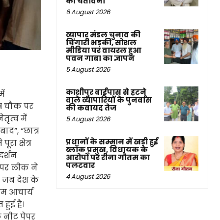
की चेतावनी
6 August 2026
व्यापार मंडल चुनाव की
चिंगारी भड़की, सोशल
मीडिया पर वायरल हुआ
पवन गाबा का ज्ञापन
5 August 2026
काशीपुर बाईपास से हटने
ें
वाले व्यापारियों के पुनर्वास
भाष चौक पर
की कवायद तेज
ृत्व में
5 August 2026
बाद”, “छात्र
प्रधानों के सम्मान में खड़ी हुई
रा क्षेत्र
ब्लॉक प्रमुख, विधायक के
दर्शन
आरोपों पर रीना गौतम का
पलटवार
पेपर लीक ने
4 August 2026
ि जब देश के
्तम आचार्य
हुई है।
 नीट पेपर