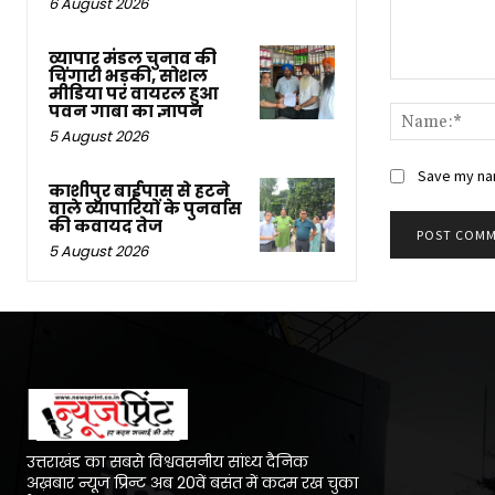
6 August 2026
व्यापार मंडल चुनाव की
चिंगारी भड़की, सोशल
Comment:
मीडिया पर वायरल हुआ
पवन गाबा का ज्ञापन
5 August 2026
Save my nam
काशीपुर बाईपास से हटने
वाले व्यापारियों के पुनर्वास
की कवायद तेज
5 August 2026
उत्तराखंड का सबसे विश्ववसनीय सांध्य दैनिक
अख़बार न्यूज प्रिन्ट अब 20वें बसंत में कदम रख चुका