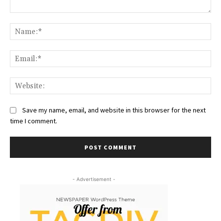
Comment:
Na
Ema
We
Save my name, email, and website in this browser for the next
time I comment.
- Advertisement -