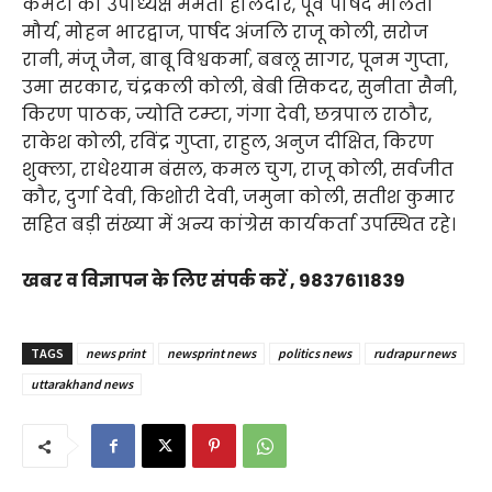
कमेटी की उपाध्यक्ष ममता हालदार, पूर्व पार्षद मालती
मौर्य, मोहन भारद्वाज, पार्षद अंजलि राजू कोली, सरोज
रानी, मंजू जैन, बाबू विश्वकर्मा, बबलू सागर, पूनम गुप्ता,
उमा सरकार, चंद्रकली कोली, बेबी सिकदर, सुनीता सैनी,
किरण पाठक, ज्योति टम्टा, गंगा देवी, छत्रपाल राठौर,
राकेश कोली, रविंद्र गुप्ता, राहुल, अनुज दीक्षित, किरण
शुक्ला, राधेश्याम बंसल, कमल चुग, राजू कोली, सर्वजीत
कौर, दुर्गा देवी, किशोरी देवी, जमुना कोली, सतीश कुमार
सहित बड़ी संख्या में अन्य कांग्रेस कार्यकर्ता उपस्थित रहे।
खबर व विज्ञापन के लिए संपर्क करें , 9837611839
TAGS
news print
newsprint news
politics news
rudrapur news
uttarakhand news