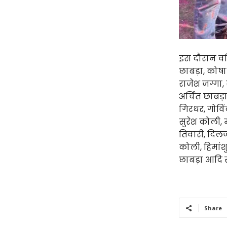
इस दौरान वरि
छाबड़ा, कोषाध्
राजेश जग्गा,
अर्चित छाबड़ा,
गिरधर, गोविंद
सुरेश कोली, म
तिवारी, दिल
कोली, हिमांशु
छाबड़ा आदि स
Share