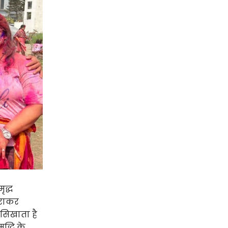
ृद्ध
िराकर
ं सिखाता है
द्धि के