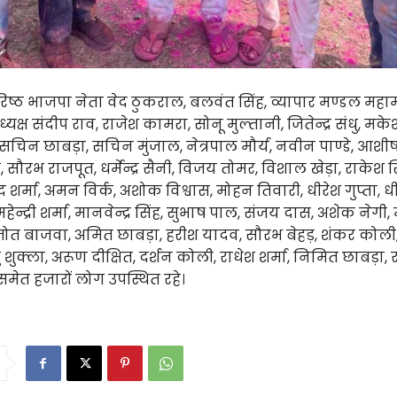
ष्ठ भाजपा नेता वेद ठुकराल, बलवंत सिंह, व्यापार मण्डल महाम
यक्ष संदीप राव, राजेश कामरा, सोनू मुल्तानी, जितेन्द्र संधु, मक
 सचिन छाबड़ा, सचिन मुंजाल, नेत्रपाल मौर्य, नवीन पाण्डे, आशी
 सौरभ राजपूत, धर्मेन्द्र सैनी, विजय तोमर, विशाल खेड़ा, राकेश सिंह,
 शर्मा, अमन विर्क, अशोक विश्वास, मोहन तिवारी, धीरेश गुप्ता, धीरेन्
हेन्द्री शर्मा, मानवेन्द्र सिंह, सुभाष पाल, संजय दास, अशेक नेगी
जोत बाजवा, अमित छाबड़ा, हरीश यादव, सौरभ बेहड़, शंकर कोल
 शुक्ला, अरूण दीक्षित, दर्शन कोली, राधेश शर्मा, निमित छाबड़ा, 
मेत हजारों लोग उपस्थित रहे।