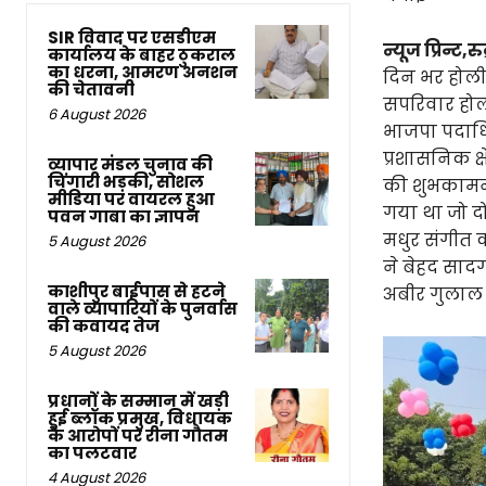
SIR विवाद पर एसडीएम
न्यूज प्रिन्ट,रुद
कार्यालय के बाहर ठुकराल
का धरना, आमरण अनशन
दिन भर होली 
की चेतावनी
सपरिवार होल
6 August 2026
भाजपा पदाधि
प्रशासनिक क्ष
व्यापार मंडल चुनाव की
चिंगारी भड़की, सोशल
की शुभकामना
मीडिया पर वायरल हुआ
गया था जो द
पवन गाबा का ज्ञापन
मधुर संगीत 
5 August 2026
ने बेहद साद
काशीपुर बाईपास से हटने
अबीर गुलाल 
वाले व्यापारियों के पुनर्वास
की कवायद तेज
5 August 2026
प्रधानों के सम्मान में खड़ी
हुई ब्लॉक प्रमुख, विधायक
के आरोपों पर रीना गौतम
का पलटवार
4 August 2026