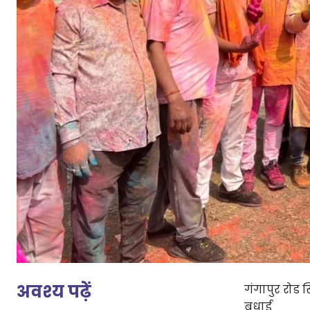
अवश्य पढ़ें
गंगापुर रोड 
बधाई