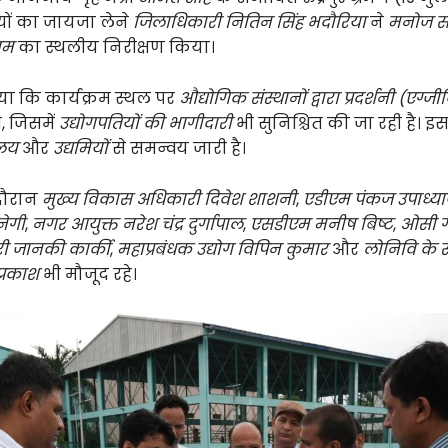
यों का जायजा लेने
जिलाधिकारी नितिन सिंह भदौरिया
ने
मनोज स
ियम
का स्थलीय निरीक्षण किया।
या कि कार्यक्रम स्थल पर
औद्योगिक संस्थानों द्वारा प्रदर्शनी (एग्
 जिसमें
उद्योगपतियों की भागीदारी
भी सुनिश्चित की जा रही है। इ
ालय
और
उद्यमियों
से समन्वय जारी है।
 दौरान
मुख्य विकास अधिकारी दिवेश शाशनी
,
एडीएम पंकज उपाध्य
नेगी
,
नगर आयुक्त नरेश चंद्र दुर्गापाल
,
एसडीएम मनीष बिष्ट
,
ओसी गौ
री जानकी कार्की
,
महाप्रबंधक उद्योग विपिन कुमार
और
लोनिवि के
प्रकाश
भी मौजूद रहे।