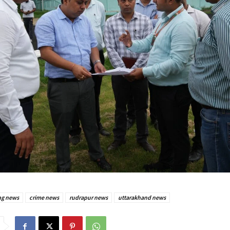
ng news
crime news
rudrapur news
uttarakhand news