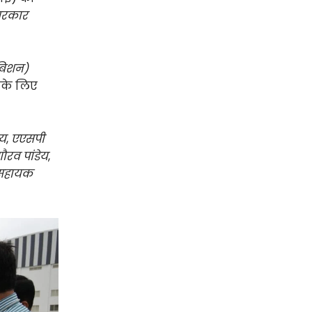
रकार
जीबिशन)
सके लिए
ाय
,
एएसपी
रव पांडेय
,
 सहायक