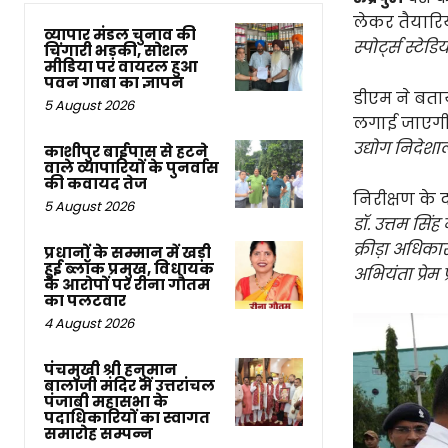
लेकर तैयारि
व्यापार मंडल चुनाव की
स्पोर्ट्स स्टेड
चिंगारी भड़की, सोशल
मीडिया पर वायरल हुआ
पवन गाबा का ज्ञापन
डीएम ने बता
5 August 2026
लगाई जाएगी,
उद्योग निदेश
काशीपुर बाईपास से हटने
वाले व्यापारियों के पुनर्वास
की कवायद तेज
निरीक्षण के
5 August 2026
डॉ. उत्तम सिंह 
क्रीड़ा अधिका
प्रधानों के सम्मान में खड़ी
हुई ब्लॉक प्रमुख, विधायक
अभियंता प्रेम 
के आरोपों पर रीना गौतम
का पलटवार
4 August 2026
पंचमुखी श्री हनुमान
बालाजी मंदिर में उत्तरांचल
पंजाबी महासभा के
पदाधिकारियों का स्वागत
समारोह सम्पन्न