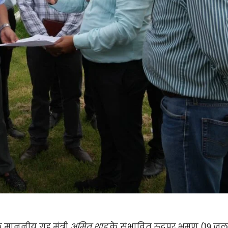
े माननीय गृह मंत्री
अमित शाह
के संभावित रुद्रपुर भ्रमण (19 जु