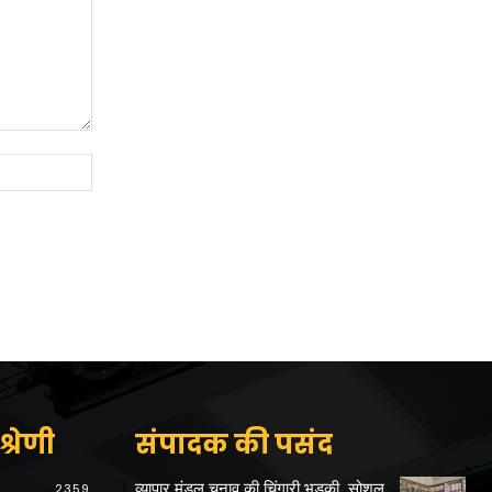
Website:
्रेणी
संपादक की पसंद
व्यापार मंडल चुनाव की चिंगारी भड़की, सोशल
2359