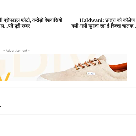
ी प्रोफाइल फोटो, करोड़ों देशवासियों
Haldwani: छात्रा को कॉलेज छ
ील…पढ़ें पूरी खबर
गली-गली घुमाता रहा ई-रिक्शा चालक
- Advertisement -
Y