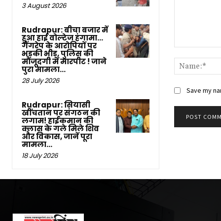
3 August 2026
Rudrapur: बीचा बजार में
हुआ हाई वोल्टेज हंगामा…
गैंगरेप के आरोपियों पर
Comment:
भड़की भीड़, पुलिस की
मौजूदगी में मारपीट ! जाने
पुरा मामला…
28 July 2026
Save my nam
Rudrapur: सियासी
खींचतान पर संगठन की
लगाम! हाईकमान की
क्लास के गले मिले शिव
और विकास, जानें पूरा
मामला…
18 July 2026