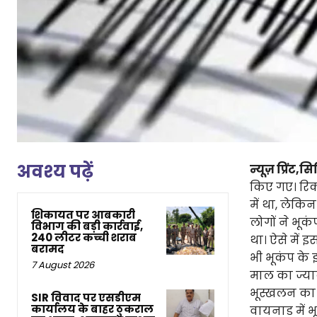
अवश्य पढ़ें
न्यूज़ प्रिंट,स
किए गए। रिक्
में था, लेक
शिकायत पर आबकारी
लोगों ने भूक
विभाग की बड़ी कार्रवाई,
240 लीटर कच्ची शराब
था। ऐसे में इ
बरामद
भी भूकंप के
7 August 2026
माल का ज्याद
भूस्खलन का ख
SIR विवाद पर एसडीएम
कार्यालय के बाहर ठुकराल
वायनाड में भ