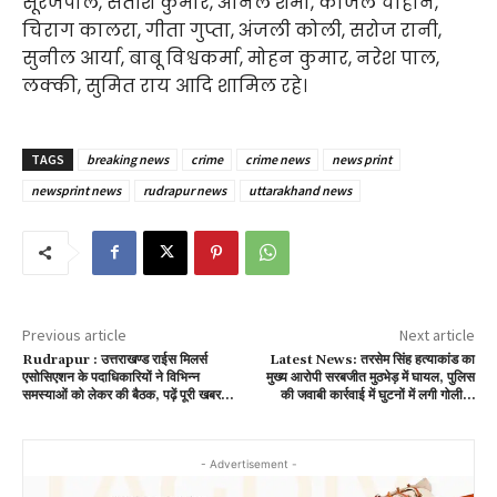
सूरजपाल, सतीश कुमार, अनिल शर्मा, काजल चौहान,
चिराग कालरा, गीता गुप्ता, अंजली कोली, सरोज रानी,
सुनील आर्या, बाबू विश्वकर्मा, मोहन कुमार, नरेश पाल,
लक्की, सुमित राय आदि शामिल रहे।
TAGS
breaking news
crime
crime news
news print
newsprint news
rudrapur news
uttarakhand news
Previous article
Next article
Rudrapur : उत्तराखण्ड राईस मिलर्स
Latest News: तरसेम सिंह हत्याकांड का
एसोसिएशन के पदाधिकारियों ने विभिन्न
मुख्य आरोपी सरबजीत मुठभेड़ में घायल, पुलिस
समस्याओं को लेकर की बैठक, पढ़ें पूरी खबर…
की जवाबी कार्रवाई में घुटनों में लगी गोली…
- Advertisement -