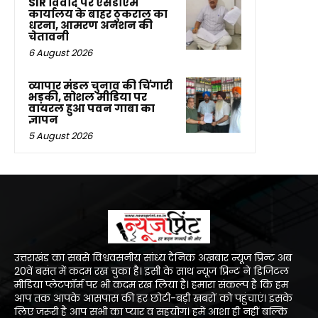
SIR विवाद पर एसडीएम
कार्यालय के बाहर ठुकराल का
धरना, आमरण अनशन की
चेतावनी
6 August 2026
व्यापार मंडल चुनाव की चिंगारी
भड़की, सोशल मीडिया पर
वायरल हुआ पवन गाबा का
ज्ञापन
5 August 2026
उत्तराखंड का सबसे विश्ववसनीय सांध्य दैनिक अख़बार न्यूज प्रिन्ट अब
20वें बसंत में कदम रख चुका है। इसी के साथ न्यूज प्रिन्ट ने डिजिटल
मीडिया प्लेटफॉर्म पर भी कदम रख लिया है। हमारा संकल्प है कि हम
आप तक आपके आसपास की हर छोटी-बड़ी खबरों को पहुंचाएं। इसके
लिए जरूरी है आप सभी का प्यार व सहयोग। हमें आशा ही नहीं बल्कि