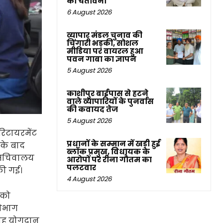
की चेतावनी
6 August 2026
व्यापार मंडल चुनाव की
चिंगारी भड़की, सोशल
मीडिया पर वायरल हुआ
पवन गाबा का ज्ञापन
5 August 2026
काशीपुर बाईपास से हटने
वाले व्यापारियों के पुनर्वास
की कवायद तेज
5 August 2026
 रिटायरमेंट
प्रधानों के सम्मान में खड़ी हुई
 के बाद
ब्लॉक प्रमुख, विधायक के
की सचिवालय
आरोपों पर रीना गौतम का
पलटवार
की गई।
4 August 2026
 को
विभाग
िमाह योगदान