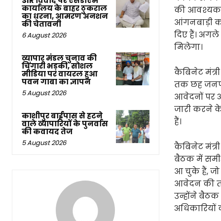
SIR विवाद पर एसडीएम
कार्यालय के बाहर ठुकराल
की आवश्यकता
का धरना, आमरण अनशन
आंगनबाड़ी का
की चेतावनी
दिए हैं। अगले
6 August 2026
मिलेगा।
व्यापार मंडल चुनाव की
चिंगारी भड़की, सोशल
कैबिनेट मंत
मीडिया पर वायरल हुआ
पवन गाबा का ज्ञापन
तक छह जनपदों
5 August 2026
आवेदनों पर अ
जारी करने के
काशीपुर बाईपास से हटने
हैं।
वाले व्यापारियों के पुनर्वास
की कवायद तेज
5 August 2026
कैबिनेट मंत
बैठक में सम
आ चुके हैं, ज
आवेदन की ता
उन्होंने बैठक
अधिकारियों 