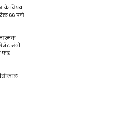
शन के विषय
िक्त 88 पदों
वनात्मक
ेट मंत्री
ा फंड
 बंसीलाल