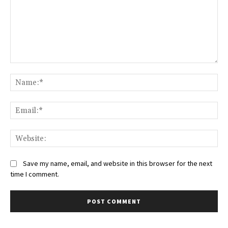
Comment:
Na
Ema
We
Save my name, email, and website in this browser for the next
time I comment.