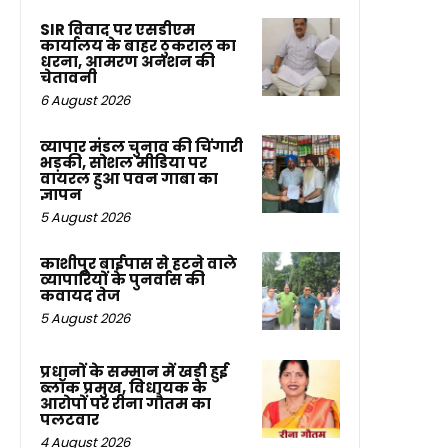
SIR विवाद पर एसडीएम
कार्यालय के बाहर ठुकराल का
धरना, आमरण अनशन की
चेतावनी
6 August 2026
व्यापार मंडल चुनाव की चिंगारी
भड़की, सोशल मीडिया पर
वायरल हुआ पवन गाबा का
ज्ञापन
5 August 2026
काशीपुर बाईपास से हटने वाले
व्यापारियों के पुनर्वास की
कवायद तेज
5 August 2026
प्रधानों के सम्मान में खड़ी हुई
ब्लॉक प्रमुख, विधायक के
आरोपों पर रीना गौतम का
पलटवार
4 August 2026