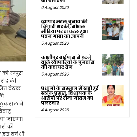
की चेतावनी
6 August 2026
व्यापार मंडल चुनाव की
चिंगारी भड़की, सोशल
मीडिया पर वायरल हुआ
पवन गाबा का ज्ञापन
5 August 2026
काशीपुर बाईपास से हटने
वाले व्यापारियों के पुनर्वास
की कवायद तेज
को रम्पुरा
5 August 2026
मारोह की
योजित बैठक
प्रधानों के सम्मान में खड़ी हुई
ब्लॉक प्रमुख, विधायक के
की
आरोपों पर रीना गौतम का
पलटवार
र ठुकराल ने
4 August 2026
विवाह
ाया जाएगा।
ारों की
 इस वर्ष भी