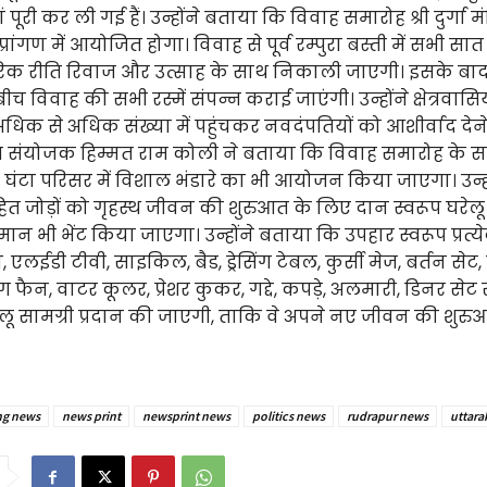
 पूरी कर ली गई हैं। उन्होंने बताया कि विवाह समारोह श्री दुर्गा म
्रांगण में आयोजित होगा। विवाह से पूर्व रम्पुरा बस्ती में सभी सात 
रिक रीति रिवाज और उत्साह के साथ निकाली जाएगी। इसके बा
 बीच विवाह की सभी रस्में संपन्न कराई जाएंगी। उन्होंने क्षेत्रवासिय
ं अधिक से अधिक संख्या में पहुंचकर नवदंपतियों को आशीर्वाद दे
रम संयोजक हिम्मत राम कोली ने बताया कि विवाह समारोह के 
 घंटा परिसर में विशाल भंडारे का भी आयोजन किया जाएगा। उन्ह
त जोड़ों को गृहस्थ जीवन की शुरुआत के लिए दान स्वरूप घरेल
 भी भेंट किया जाएगा। उन्होंने बताया कि उपहार स्वरूप प्रत्य
एलईडी टीवी, साइकिल, बैड, ड्रेसिंग टेबल, कुर्सी मेज, बर्तन सेट
 फैन, वाटर कूलर, प्रेशर कुकर, गद्दे, कपड़े, अलमारी, डिनर सेट
ू सामग्री प्रदान की जाएगी, ताकि वे अपने नए जीवन की शुर
ng news
news print
newsprint news
politics news
rudrapur news
uttar