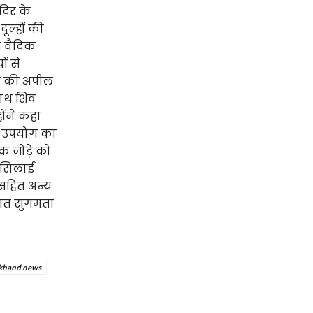
ंदिर के
दूल्हों की
द वैदिक
ों से
ने की अपील
साथ शिव
ोंने कहा
ू उपयोग का
ेक जोड़े को
, सिलाई
 सहित अन्य
ुआत सुगमता
akhand news