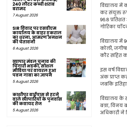
240 लीटर कच्ची शराब
विद्यालय में क
बरामद
कर संयुक्त र
7 August 2026
96.8 प्रतिशत 
गोरिका चाँदन
SIR विवाद पर एसडीएम
कार्यालय के बाहर ठुकराल
का धरना, आमरण अनशन
विद्यालय में 9
की चेतावनी
कोली, जगीषा
6 August 2026
कौर सहित कई 
व्यापार मंडल चुनाव की
चिंगारी भड़की, सोशल
इस वर्ष विद्य
मीडिया पर वायरल हुआ
पवन गाबा का ज्ञापन
अंक प्राप्त क
5 August 2026
जबकि इतिहास 
काशीपुर बाईपास से हटने
विद्यालय के 
वाले व्यापारियों के पुनर्वास
की कवायद तेज
बत्रा, विनय ब
5 August 2026
अधिकारी ने व