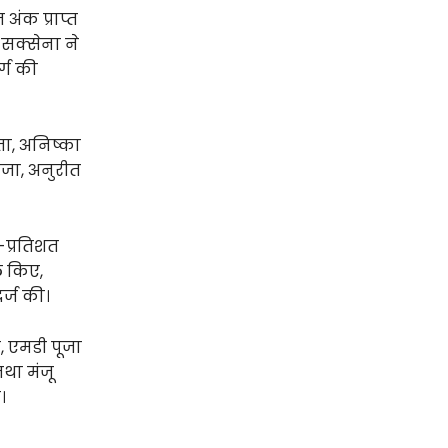
 अंक प्राप्त
 सक्सेना ने
र्ग की
्ता, अनिष्का
जा, अनुरीत
त-प्रतिशत
िल किए,
र्ज की।
, एमडी पूजा
तथा मंजू
।