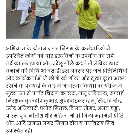
अभियान के दौरान नगर निगम के कर्मचारियों ने
उपस्थित लोगों को चार डस्टबिनों के उपयोग का सही
तरीका समझाया और घरेलू गीले कचरे से जैविक खाद
बनाने की विधि भी बताई। इस अवसर पर जन प्रतिनिधियों
और कार्यकर्ताओं ने लोगों को गीला और सूखा कूड़ा अलग
रखने के फायदों के बारे में जागरूक किया। कार्यक्रम में
मुख्य रूप से पार्षद चिराग कालरा, राजू नवियाल, सफाई
निरक्षक कुलदीप कुमार, सुपरवाइजर दानू सिंह, विनोद,
उमेद अधिकारी, प्रमोद मित्तल, विजय तोमर, अजय चड्ढा,
पारस चुघ, नीतीश धीर महिला मोर्चा जिला महामंत्री प्रीति
धीर, आदि समस्त नगर निगम टीम व पर्यावरण मित्र
उपस्थित रहे।