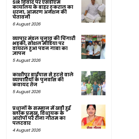
SIR विवाद पर एसडीएम
कार्यालय के बाहर ठुकराल का
धरना, आमरण अनशन की
चेतावनी
6 August 2026
व्यापार मंडल चुनाव की चिंगारी
भड़की, सोशल मीडिया पर
वायरल हुआ पवन गाबा का
ज्ञापन
5 August 2026
काशीपुर बाईपास से हटने वाले
व्यापारियों के पुनर्वास की
कवायद तेज
5 August 2026
प्रधानों के सम्मान में खड़ी हुई
ब्लॉक प्रमुख, विधायक के
आरोपों पर रीना गौतम का
पलटवार
4 August 2026