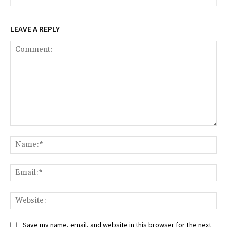
LEAVE A REPLY
Comment:
Na
Ema
We
Save my name, email, and website in this browser for the next