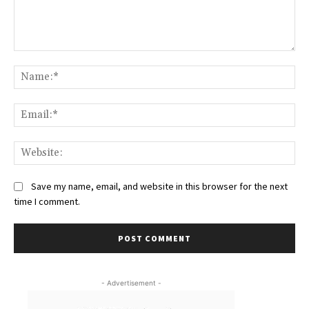
Comment:
Na
Ema
We
Save my name, email, and website in this browser for the next
time I comment.
- Advertisement -