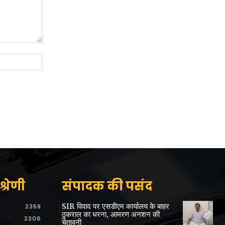
Website:
्रेणी
संपादक की पसंद
SIR विवाद पर एसडीएम कार्यालय के बाहर
2359
ठुकराल का धरना, आमरण अनशन की
2306
चेतावनी