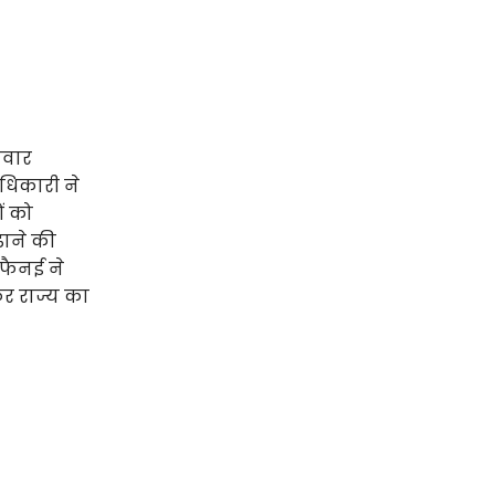
ावार
ाधिकारी ने
ं को
ढ़ाने की
 फैनई ने
कर राज्य का