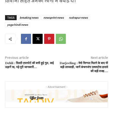
शिवानी सहित अनेकों लोगों ने बधाई दी।
TAGS
breaking news
newsprint news
rudrapur news
yoga hindi news
Previous article
Next article
Dehli : दिल्ली एयरपोर्ट की बत्ती हुई गुल, कई
Darjeeling : मेमो सिग्नल मिलने के बाद भी
उड़ानें रद्द, पढ़े पूरी जानकारी…
बड़ी लापवाही, जानें कंचनजंगा एक्सप्रेस हादसे
की बड़ी वजह….
- Advertisement -