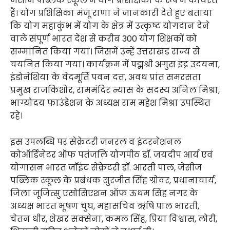
जेसीज पब्लिक स्कूल में योग प्रशिक्षिका के रूप में कार्यरत
हैं। योग प्रशिक्षिका मंजू राणा ने जानकारी देते हुए बताया
कि योग महाकुंभ में योग के क्षेत्र में उत्कृष्ट योगदान देने
वाले संपूर्ण भारत देश से करीब 300 योग शिक्षकों को
सम्मानित किया गया। जिसमें उन्हें उत्तराखंड राज्य से
चयनित किया गया। कार्यक्रम में पद्मश्री अगुस इंद्र उदयना,
इंडोनेशिया के वेदमूर्ति पवन दत्त, अवध प्रांत समरसता
प्रमुख राजकिशोर, राममंदिर न्यास के सदस्य अनिल मिश्रा,
भाग्योदय फाउंडेशन के अध्यक्ष राम महेश मिश्रा उपस्थित
रहे।
इस उपलब्धि पर सेक्रेटरी जनरल व इंटरनेशनल
कोऑर्डिनेटर ऑफ पतंजलि योगपीठ डॉ. जयदीप आर्य एवं
योगासन भारत जॉइंट सेक्रेटरी डॉ. आरती पाल, जेसीज
पब्लिक स्कूल के प्रबंधक सुरजीत सिंह ग्रोवर, प्रधानाचार्य,
जिला जूजित्सु एसोसिएशन ऑफ ऊधम सिंह नगर के
अध्यक्ष भारत भूषण चुघ, महासचिव ऋषि पाल भारती,
चेतन धीर, शेखर सक्सेना, कमल सिंह, प्रिया विश्वास, लोरी,