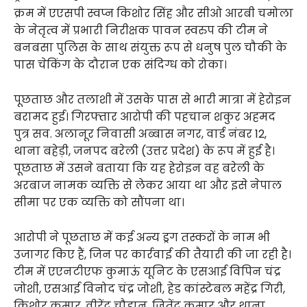
क्रम में एएसपी स्वप्न किशोर सिंह और सीओ आरबी चमोला
के नेतृत्व में प्रभारी निरीक्षक पावन स्वरुप की टीम ने
बनबसा पुलिस के साथ संयुक्त रूप से धनुष पुल चौकी के
पास चेकिंग के दौरान एक संदिग्ध को रोका।
पूछताछ और तलाशी में उसके पास से भारी मात्रा में हेरोइन
बरामद हुई। गिरफ्तार आरोपी की पहचान शकुर अहमद
पुत्र सव. अलानूर निवासी अब्बास नगर, वार्ड नंबर 12,
थाना बहेड़ी, जनपद बरेली (उत्तर प्रदेश) के रूप में हुई है।
पूछताछ में उसने बताया कि यह हेरोइन वह बरेली के
अरबाज नामक व्यक्ति से लेकर आया था और इसे नेपाल
सीमा पर एक व्यक्ति को सौंपना था।
आरोपी ने पूछताछ में कई अन्य ड्रग तस्करों के नाम भी
उजागर किए हैं, जिन पर कार्रवाई की तैयारी की जा रही है।
टीम में एएनटीएफ कुमाऊं यूनिट के एसआई विपिन चंद्र
जोशी, एसआई विनोद चंद्र जोशी, हेड कांस्टेबल महेंद्र गिरी,
किशोर कुमार, वीरेंद्र चौहान, जितेंद्र कुमार और थाना