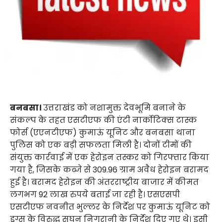
बनबसा।
उत्तराखंड को नशामुक्त देवभूमि बनाने के
संकल्प के तहत एसटीएफ की एंटी नार्कोटिक्स टास्क
फोर्स (एएनटीएफ) कुमाऊं यूनिट और बनबसा थाना
पुलिस को एक बड़ी सफलता मिली है। दोनों टीमों की
संयुक्त कार्रवाई में एक हेरोइन तस्कर को गिरफ्तार किया
गया है, जिसके कब्जे से 309.96 ग्राम अवैध हेरोइन बरामद
हुई है। बरामद हेरोइन की अंतरराष्ट्रीय बाजार में कीमत
लगभग 92 लाख रुपये बताई जा रही है। एसएसपी
एसटीएफ नवनीत भुल्लर के निर्देश पर कुमाऊं यूनिट को
ड्रग्स के विरुद्ध सघन निगरानी के निर्देश दिए गए थे। इसी