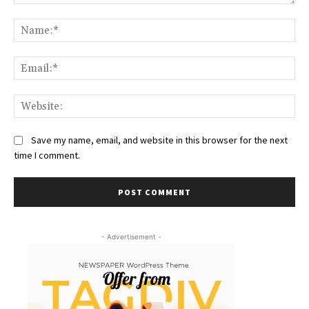
Comment:
Na
Ema
We
Save my name, email, and website in this browser for the next
time I comment.
- Advertisement -