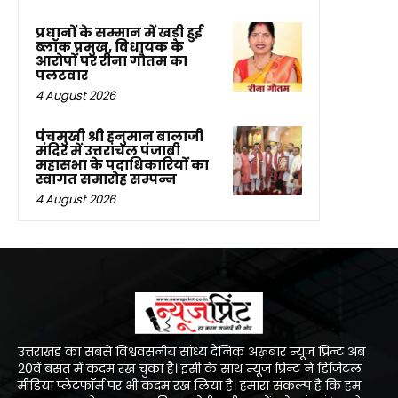
प्रधानों के सम्मान में खड़ी हुई
ब्लॉक प्रमुख, विधायक के
आरोपों पर रीना गौतम का
पलटवार
4 August 2026
पंचमुखी श्री हनुमान बालाजी
मंदिर में उत्तरांचल पंजाबी
महासभा के पदाधिकारियों का
स्वागत समारोह सम्पन्न
4 August 2026
उत्तराखंड का सबसे विश्ववसनीय सांध्य दैनिक अख़बार न्यूज प्रिन्ट अब
20वें बसंत में कदम रख चुका है। इसी के साथ न्यूज प्रिन्ट ने डिजिटल
मीडिया प्लेटफॉर्म पर भी कदम रख लिया है। हमारा संकल्प है कि हम