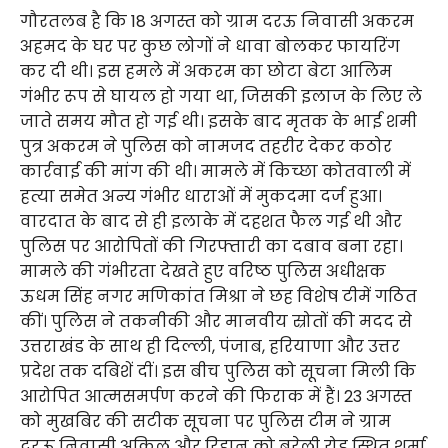
गौरतलब है कि 18 अगस्त को ग्राम दरऊ निवासी अकरम
अहमद के घर पर कुछ लोगों ने धावा बोलकर फायरिंग
कर दी थी। इस हमले में अकरम का छोटा बेटा आलिम
गंभीर रूप से घायल हो गया था, जिसकी इलाज के लिए ले
जाते समय मौत हो गई थी। इसके बाद मृतक के भाई शमी
पुत्र अकरम ने पुलिस को नामजद तहरीर देकर कठोर
कार्रवाई की मांग की थी। मामले में किच्छा कोतवाली में
हत्या समेत अन्य गंभीर धाराओं में मुकदमा दर्ज हुआ।
वारदात के बाद से ही इलाके में दहशत फैल गई थी और
पुलिस पर आरोपितों की गिरफ्तारी का दबाव बना रहा।
मामले की गंभीरता देखते हुए वरिष्ठ पुलिस अधीक्षक
ऊधम सिंह नगर मणिकांत मिश्रा ने छह विशेष टीमें गठित
कीं। पुलिस ने तकनीकी और मानवीय स्रोतों की मदद से
उत्तराखंड के साथ ही दिल्ली, पंजाब, हरियाणा और उत्तर
प्रदेश तक दबिशें दीं। इस बीच पुलिस को सूचना मिली कि
आरोपित आत्मसमर्पण करने की फिराक में हैं। 23 अगस्त
को मुखबिर की सटीक सूचना पर पुलिस टीम ने ग्राम
दरऊ निवासी अकिल और रिहान को बरेली रोड स्थित शर्मा