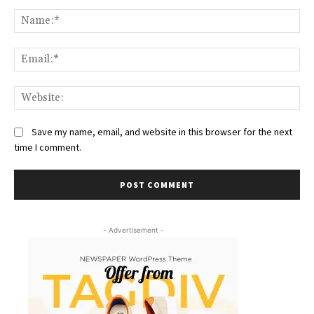
Comment:
Na
Ema
We
Save my name, email, and website in this browser for the next
time I comment.
- Advertisement -