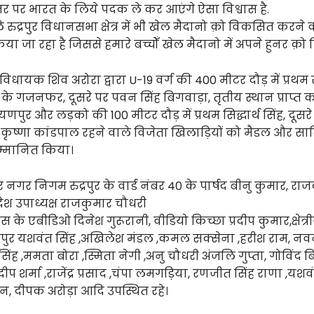
य स्तर पर भारत के लिये पदक ले कर आएंगे ऐसा विश्वास है.
रुद्रपुर विधानसभा क्षेत्र में भी खेल मैदानो क़ो विकसित करने 
किया जा रहा है जिससे हमारे बच्चोँ खेल मैदानो में अपने हुनर क़
विधायक शिव अरोरा द्वारा U-19 वर्ग की 400 मीटर दौड़ में प्रथम
त्र के गजनफर, दूसरे पर पवन सिंह बिगवाड़ा, तृतीय स्थान प्राप्त 
णपुर और लड़को की 100 मीटर दौड़ में प्रथम सिद्धार्थ सिंह, दूसरे 
 कृष्णा कांडपाल रहने वाले विजेता खिलाड़ियों को मैडल और सार
म्मानित किया।
गर निगम रुद्रपुर के वार्ड नंबर 40 के पार्षद बीनु कुमार, राज
देश उपाध्यक्ष राजकुमार चौधरी
स के एबीडिओ दिनेश गुरूरानी, वीडियो किच्छा प्रदीप कुमार,क्षेत
्रपुर यशवंत सिंह ,अखिलेश मंडल ,कमल सक्सेना ,हरीश राम, नव
िंह ,ममता बोरा ,स्मिता नेगी ,अनु चौधरी अंजलि गुप्ता, गोविंद बि
्रदीप शर्मा ,राजेंद्र प्रसाद ,चंपा लमगड़िया, रणजीत सिंह राणा ,यशव
हान, दीपक अरोड़ा आदि उपस्थित रहे।