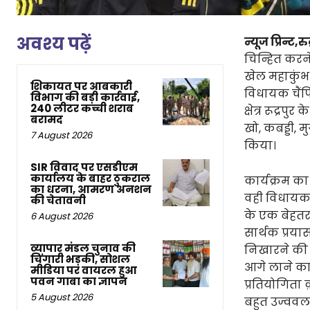
अवश्य पढ़ें
न्यूज प्रिन्ट,रुद
चिन्हित करने 
खेल महाकुंभ
शिकायत पर आबकारी
विधायक चैंप
विभाग की बड़ी कार्रवाई,
240 लीटर कच्ची शराब
क्षेत्र रूद्
बरामद
खो, कबड्डी, म
7 August 2026
किया।
SIR विवाद पर एसडीएम
कार्यालय के बाहर ठुकराल
कार्यक्रम का
का धरना, आमरण अनशन
वही विधायक शि
की चेतावनी
के एक बेहतर 
6 August 2026
सार्थक प्रयास
व्यापार मंडल चुनाव की
निखारने की द
चिंगारी भड़की, सोशल
आगे लाने का 
मीडिया पर वायरल हुआ
पवन गाबा का ज्ञापन
प्रतियोगिता 
5 August 2026
बहुत उज्ववल ह