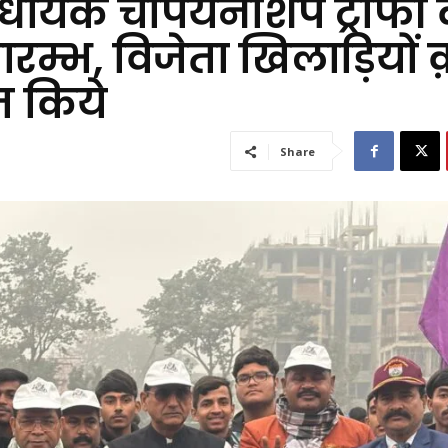
धायक चैंपियनशिप ट्रॉफी
्भ, विजेता खिलाड़ियों क
त किये
Share