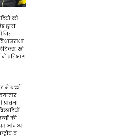
़ियों को
ड द्वारा
योजित
ं विधानसभा
लेटिक्स, खो
ं ने प्रतिभाग
में बच्चोँ
ा लगातार
ी प्रतिभा
खिलाड़ियों
च्चोँ की
 का भविष्य
्ट्रीय व