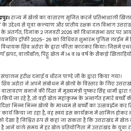
्रपुर।
राज्य में खेलों का वातारण सृजित करने प्रतिभाशाली खिलाड
के उद्देश्य से युवा कल्याण और प्रांतीय रक्षक दल विभाग उत्तराखं
 के अंतर्गत, दिनांक 2 जनवरी 2026 को विधानसभा स्तर पर आ
ियनशिप ट्रॉफी 2025- 26 का विधिवत शुभारंभ पुलिस लाईन मे
रपुर के विधायक शिव अरोरा के द्वारा फीता काटकर किया। जिसमे एथ
ुर्गा झपट, वालीबॉल, पिट्टू खेल में 14 व 19 वर्ष के सैकड़ो खिलाड़ियो
 संचालन हरीश दनाई व धीरज पाण्डे जी के द्वारा किया गया।
व अरोरा ने अपने संबोधन में खेलों के विस्तार के लिए उत्तराखंड 
वातावरण बनाने की दिशा में मुख्यमंत्री पुष्कर सिंह धामी द्वार
 किये जा रहे है, तो वही खेल महाकुम्भ के अन्तर्गत हमारे बच्चोँ क
िशा भिन्न भिन्न खेलो के माध्यम से बच्चोँ का उत्सवर्द्धन कर 
कार्य किया जा रहा है, वह स्वयं इस कार्यक्रम में शामिल होकर ब
क़ो देखा है निश्चित रूप से कहा जा सकता है कि उत्तराखंड में खेल
ै आने वाले समय में हर खेल प्रतियोगिता में उत्तराखंड के युवा राष