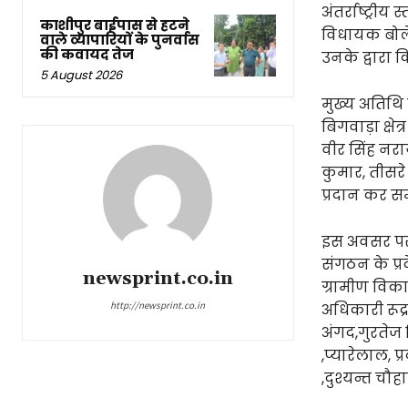
अंतर्राष्ट्री
काशीपुर बाईपास से हटने
विधायक बोले 
वाले व्यापारियों के पुनर्वास
की कवायद तेज
उनके द्वारा 
5 August 2026
मुख्य अतिथि 
बिगवाड़ा क्षे
वीर सिंह नराय
कुमार, तीसरे
प्रदान कर स
इस अवसर पर न
संगठन के प्र
newsprint.co.in
ग्रामीण विका
http://newsprint.co.in
अधिकारी रूद
अंगद,गुरतेज स
,प्यारेलाल, प
,दुश्यन्त चौ