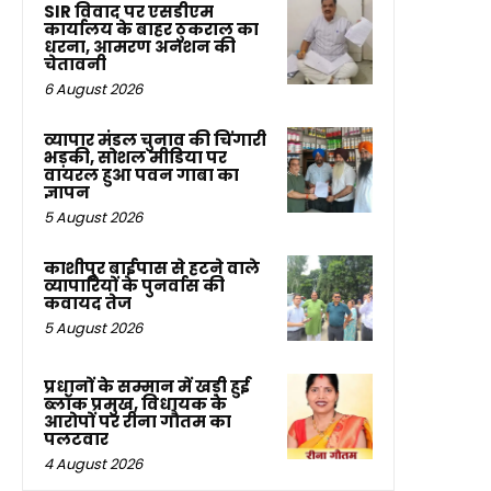
SIR विवाद पर एसडीएम
कार्यालय के बाहर ठुकराल का
धरना, आमरण अनशन की
चेतावनी
6 August 2026
व्यापार मंडल चुनाव की चिंगारी
भड़की, सोशल मीडिया पर
वायरल हुआ पवन गाबा का
ज्ञापन
5 August 2026
काशीपुर बाईपास से हटने वाले
व्यापारियों के पुनर्वास की
कवायद तेज
5 August 2026
प्रधानों के सम्मान में खड़ी हुई
ब्लॉक प्रमुख, विधायक के
आरोपों पर रीना गौतम का
पलटवार
4 August 2026