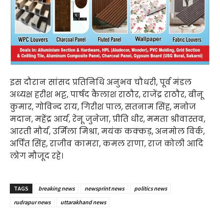
इस दौरान सांसद प्रतिनिधि अनुभव चौधरी, पूर्व मंडल
अध्यक्ष हरीश भट्ट, पार्षद कैलाश राठौर, राजेंद्र राठौर, बीनू
कुमार, गोविन्द राय, गिरीश पाल, सतनाम सिंह, मनोज
मदान, महेंद्र आर्य, रेनू जुनेजा, प्रीति धीर, ममता श्रीवास्तव,
आरती मौर्य, उर्मिला मिश्रा, मयंक कक्कड़, अनमोल विर्क,
अर्पित सिंह, राजीव कामरा, कमल राणा, राज कोली आदि
लोग मौजूद रहे।
TAGS
breaking news
newsprint news
politics news
rudrapur news
uttarakhand news