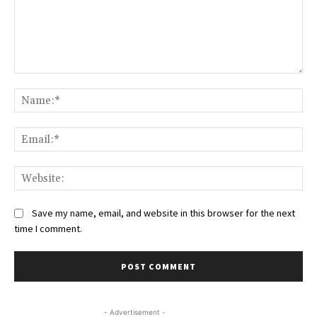
Comment:
Na
Ema
We
Save my name, email, and website in this browser for the next
time I comment.
- Advertisement -