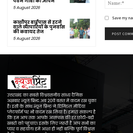
पवन गाबा का ज्ञापन
5 August 2026
Save my nam
काशीपुर बाईपास से हटने
वाले व्यापारियों के पुनर्वास
की कवायद तेज
5 August 2026
उत्तराखंड का सबसे विश्ववसनीय सांध्य दैनिक
अख़बार न्यूज प्रिन्ट अब 20वें बसंत में कदम रख चुका
है। इसी के साथ न्यूज प्रिन्ट ने डिजिटल मीडिया
प्लेटफॉर्म पर भी कदम रख लिया है। हमारा संकल्प है
कि हम आप तक आपके आसपास की हर छोटी-बड़ी
खबरों को पहुंचाएं। इसके लिए जरूरी है आप सभी का
प्यार व सहयोग। हमें आशा ही नहीं बल्कि पूर्ण विश्वास