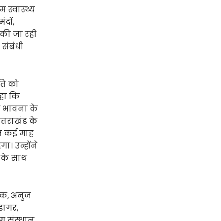
 स्वास्थ्य
दों,
 की जा रही
संबंधी
ति को
कहा कि
सी भावना के
्तराखंड के
िगत कई माह
ा। उन्होंने
 के साथ
ोक, अनुज
डागर,
ग संस्थान