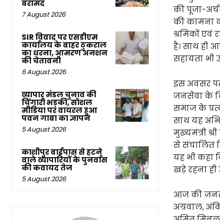
बरामद
की पूजा-अर्च
7 August 2026
की कामना की 
श्रमिकों एवं
SIR विवाद पर एसडीएम
कार्यालय के बाहर ठुकराल
है। साथ ही आ
का धरना, आमरण अनशन
सहायता भी उ
की चेतावनी
6 August 2026
इस अवसर पर 
व्यापार मंडल चुनाव की
जनसेवा के लि
चिंगारी भड़की, सोशल
समाज के प्रत
मीडिया पर वायरल हुआ
पवन गाबा का ज्ञापन
साथ यह अभिया
5 August 2026
मुख्यमंत्री श
से संचालित क
काशीपुर बाईपास से हटने
यह भी कहा क
वाले व्यापारियों के पुनर्वास
की कवायद तेज
खड़े रहना ही 
5 August 2026
आज की जनसेव
अग्रवाल, अंक
अमित मित्तल