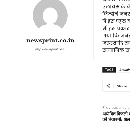
एलायंस के कें
जिन्होंने जनस
ने इस पहल क
भी इस प्रकार 
गया कि जनसे
newsprint.co.in
जरूरतमंद तक
http://newsprint.co.in
सामाजिक समर
TAGS
breaki
Share
Previous article
अघोषित बिजली क
की चेतावनी: अ