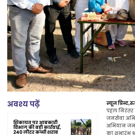
अवश्य पढ़ें
न्यूज प्रिन्ट,रुद
पहल निरंतर ग
जनसेवा अभिय
शिकायत पर आबकारी
अभियान जनसे
विभाग की बड़ी कार्रवाई,
240 लीटर कच्ची शराब
का शुभारंभ श