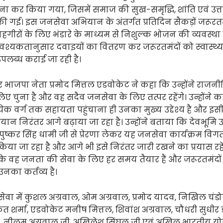
ना कर किया गया, जिसमें समाज की सुख-समृद्धि, शांति एवं उत्तम
गई। इस जनसेवा अभियान के अंतर्गत प्रतिदिन सैकड़ों जरूरतमं
 राहगीरों के लिए भंडारे के माध्यम से निशुल्क भोजन की व्यवस्था
वश्यकतानुसार दवाइयों का वितरण कर जरूरतमंदों को स्वास्थ्य 
पलब्ध कराई जा रही है।
भाजपा नेता प्रमोद मित्तल एडवोकेट ने कहा कि उन्होंने राजनी
ए चुना है और वह सदैव जनसेवा के लिए तत्पर रहेंगे। उन्होंने 
्येक वर्ग तक सहायता पहुंचाना ही उनका मुख्य उद्देश्य है और इ
न निरंतर आगे बढ़ाया जा रहा है। उन्होंने बताया कि देवभूमि उत
्री पुष्कर सिंह धामी जी से प्रेरणा लेकर यह जनसेवा कार्यक्रम व
िया जा रहा है और आगे भी इसे निरंतर जारी रखने का प्रयास रहेग
ि वह जनता की सेवा के लिए हर समय तैयार हैं और जरूरतमंदों
उनका कर्तव्य है।
ा में कुशल अग्रवाल, ओम अग्रवाल, प्रमोद यादव, निखिल चंड
ित शर्मा, एडवोकेट मनीष मित्तल, शिवांश अग्रवाल, चौधरी सुधीर 
, नीलम अग्रवाल जी, अखिलेश सिंघल जी एवं अखिल भारतीय यो