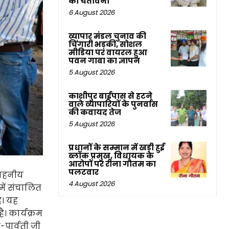
की चेतावनी
6 August 2026
व्यापार मंडल चुनाव की
चिंगारी भड़की, सोशल
मीडिया पर वायरल हुआ
पवन गाबा का ज्ञापन
5 August 2026
काशीपुर बाईपास से हटने
वाले व्यापारियों के पुनर्वास
की कवायद तेज
5 August 2026
प्रधानों के सम्मान में खड़ी हुई
ब्लॉक प्रमुख, विधायक के
आरोपों पर रीना गौतम का
पलटवार
राहनीय
4 August 2026
में संचालित
ै। यह
 कार्यक्रम
-पार्वती जी