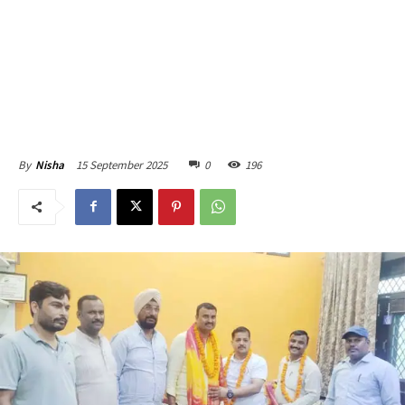
15 September 2025
0
196
By
Nisha