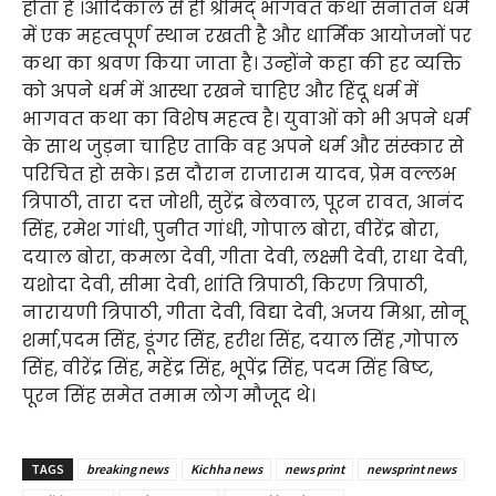
होता है ।आदिकाल से ही श्रीमद् भागवत कथा सनातन धर्म
में एक महत्वपूर्ण स्थान रखती है और धार्मिक आयोजनों पर
कथा का श्रवण किया जाता है। उन्होंने कहा की हर व्यक्ति
को अपने धर्म में आस्था रखने चाहिए और हिंदू धर्म में
भागवत कथा का विशेष महत्व है। युवाओं को भी अपने धर्म
के साथ जुड़ना चाहिए ताकि वह अपने धर्म और संस्कार से
परिचित हो सके। इस दौरान राजाराम यादव, प्रेम वल्लभ
त्रिपाठी, तारा दत्त जोशी, सुरेंद्र बेलवाल, पूरन रावत, आनंद
सिंह, रमेश गांधी, पुनीत गांधी, गोपाल बोरा, वीरेंद्र बोरा,
दयाल बोरा, कमला देवी, गीता देवी, लक्ष्मी देवी, राधा देवी,
यशोदा देवी, सीमा देवी, शांति त्रिपाठी, किरण त्रिपाठी,
नारायणी त्रिपाठी, गीता देवी, विद्या देवी, अजय मिश्रा, सोनू
शर्मा,पदम सिंह, डूंगर सिंह, हरीश सिंह, दयाल सिंह ,गोपाल
सिंह, वीरेंद्र सिंह, महेंद्र सिंह, भूपेंद्र सिंह, पदम सिंह बिष्ट,
पूरन सिंह समेत तमाम लोग मौजूद थे।
TAGS
breaking news
Kichha news
news print
newsprint news