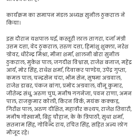
कार्यक्रम का समापन मंडल अध्यक्ष सुनील ठुकराल ने
किया।
इस दौरान यशपाल घई, कस्तूरी लाल तागरा, दर्जा मंत्री
उत्तम दत्ता, वेद ठुकराल, तरुण दत्ता, हिमांशु शुक्ला, नरेश
ग्रोवर, धीरेन्द्र मिश्रा, मीना शर्मा, शालनी बोरा सुनील
ठुकराल, मुकेश पाल, जगदीश विश्वास, राजेश बजाज, महेंद्र
आर्य, मोर सिंह, राधेश शर्मा, दिवाकर पाण्डेय, उपेंद्र गुप्ता,
कमल पाल, चन्द्रसेन चंदा, भीम सेन, सुषमा अग्रवाल,
राजेश डाबर, पंकज बांगा, प्रमोद अग्रवाल, वीनू कुमार,
जीतेन्द्र संधू, अरुण चुघ, मनीष गगनेजा, पवन राणा, अमन
पाल, राजकुमार कोली, किरन विर्क, मयंक कक्कड़,
गिरीश पाल, अरुण दीक्षित, महावीर कश्यप, राजेश तिवारी,
मनीष गोस्वामी, बिट्टू चौहान, के के त्रिपाठी, सुधा शर्मा,
सतनाम सिंह, गोविन्द राय, रचित सिंह, सहित अन्य लोग
मौजूद रहे।