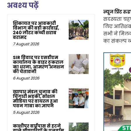
अवश्य पढ़ें
न्यूज प्रिंट रुद्
सदस्यता ग्रह
शिकायत पर आबकारी
लिए आतिशबाज
विभाग की बड़ी कार्रवाई,
240 लीटर कच्ची शराब
सभी ने मिलक
बरामद
का संकल्प व्
7 August 2026
SIR विवाद पर एसडीएम
कार्यालय के बाहर ठुकराल
का धरना, आमरण अनशन
की चेतावनी
6 August 2026
व्यापार मंडल चुनाव की
चिंगारी भड़की, सोशल
मीडिया पर वायरल हुआ
पवन गाबा का ज्ञापन
5 August 2026
काशीपुर बाईपास से हटने
वाले व्यापारियों के पुनर्वास