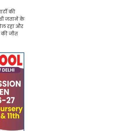
र्टी की
ुशी जताने के
हौल रहा और
स की जीत