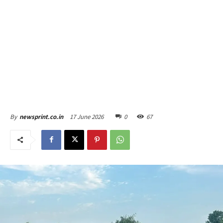
17 June 2026
0
67
By
newsprint.co.in