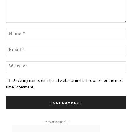
Comment:
Na
Ema
We
Save my name, email, and website in this browser for the next
time I comment.
- Advertisement -