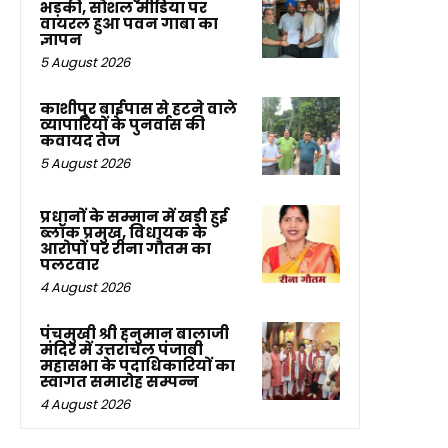
भड़की, सोशल मीडिया पर
वायरल हुआ पवन गाबा का
ज्ञापन
5 August 2026
काशीपुर बाईपास से हटने वाले
व्यापारियों के पुनर्वास की
कवायद तेज
5 August 2026
प्रधानों के सम्मान में खड़ी हुई
ब्लॉक प्रमुख, विधायक के
आरोपों पर रीना गौतम का
पलटवार
4 August 2026
पंचमुखी श्री हनुमान बालाजी
मंदिर में उत्तरांचल पंजाबी
महासभा के पदाधिकारियों का
स्वागत समारोह सम्पन्न
4 August 2026