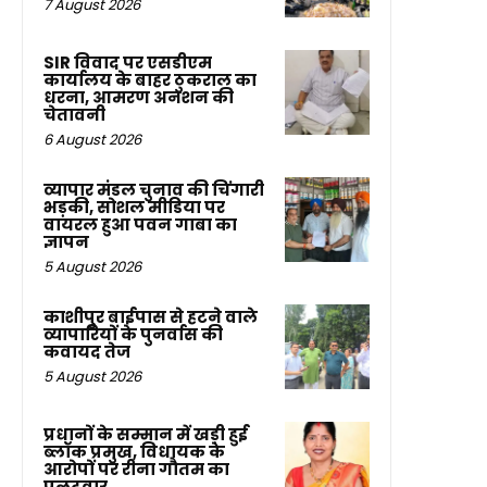
7 August 2026
SIR विवाद पर एसडीएम
कार्यालय के बाहर ठुकराल का
धरना, आमरण अनशन की
चेतावनी
6 August 2026
व्यापार मंडल चुनाव की चिंगारी
भड़की, सोशल मीडिया पर
वायरल हुआ पवन गाबा का
ज्ञापन
5 August 2026
काशीपुर बाईपास से हटने वाले
व्यापारियों के पुनर्वास की
कवायद तेज
5 August 2026
प्रधानों के सम्मान में खड़ी हुई
ब्लॉक प्रमुख, विधायक के
आरोपों पर रीना गौतम का
पलटवार