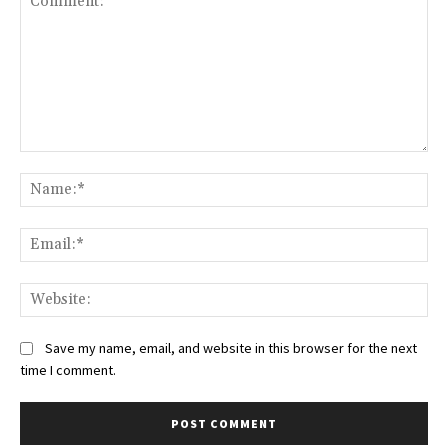
Comment:
Na
Ema
We
Save my name, email, and website in this browser for the next
time I comment.