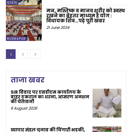
STATE
मन, मस्तिष्क व मानव शरीर को स्वस्थ
रखने का बेहतर माध्यम है योग :
विधायक शिव…पढ़े पूरी खबर
21 June 2024
RUDRAPUR
1
2
ताजा खबर
SIR विवाद पर एसडीएम कार्यालय के
बाहर ठुकराल का धरना, आमरण अनशन
की चेतावनी
6 August 2026
व्यापार मंडल चुनाव की चिंगारी भड़की,