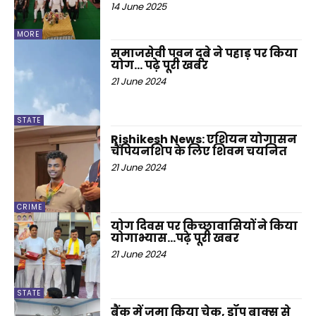
14 June 2025
MORE
समाजसेवी पवन दूबे ने पहाड़ पर किया
योग… पढ़े पूरी खबर
21 June 2024
STATE
Rishikesh News: एशियन योगासन
चैंपियनशिप के लिए शिवम चयनित
21 June 2024
CRIME
योग दिवस पर किच्छावासियों ने किया
योगाभ्यास…पढ़े पूरी खबर
21 June 2024
STATE
बैंक में जमा किया चेक, ड्रॉप बाक्स से